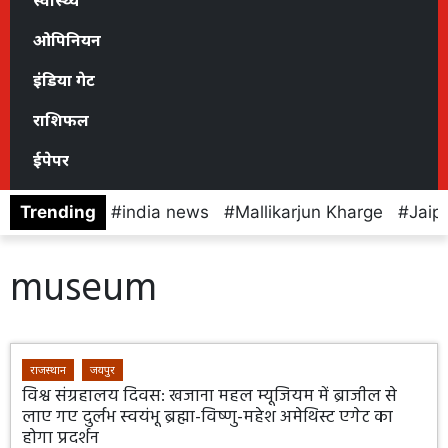
स्वास्थ्य
ओपिनियन
इंडिया गेट
राशिफल
ईपेपर
Trending
india news
Mallikarjun Kharge
Jaip
museum
राजस्थान
जयपुर
विश्व संग्रहालय दिवस: खजाना महल म्यूजियम में ब्राजील से
लाए गए दुर्लभ स्वयंभू ब्रह्मा-विष्णु-महेश अमेथिस्ट एगेट का
होगा प्रदर्शन