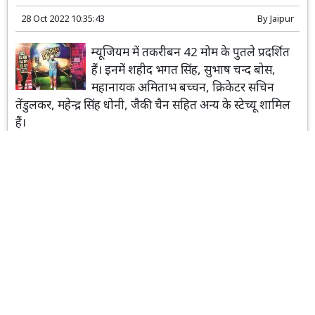
28 Oct 2022 10:35:43
By
Jaipur
म्यूजियम में तकरीबन 42 मोम के पुतले प्रदर्शित
हैं। इनमें शहीद भगत सिंह, सुभाष चन्द बोस,
महानायक अमिताभ बच्चन, क्रिकेटर सचिन
तेंडुलकर, महेन्द्र सिंह धोनी, जैकी चैन सहित अन्य के स्टेच्यू शामिल
हैं।
Read More...
राजस्थान
Top-News
जयपुर
रामायण ढाल : सीता की अग्निपरीक्षा से लेकर लंका दहन तक
का चित्रण
19 Oct 2022 11:00:56
By
Jaipur
दो ढाल रामायण और रामसेतु की जानकारी देती
हैं। ये दोनों ढालें 19वीं शताब्दी की बताई जा रही