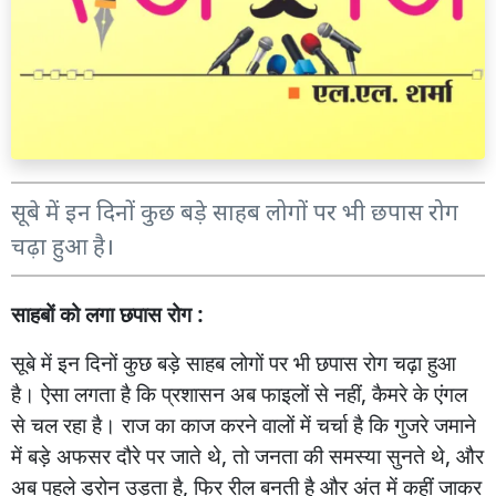
सूबे में इन दिनों कुछ बड़े साहब लोगों पर भी छपास रोग
चढ़ा हुआ है।
साहबों
को
लगा
छपास
रोग :
सूबे
में
इन
दिनों
कुछ
बड़े
साहब
लोगों
पर
भी
छपास
रोग
चढ़ा
हुआ
है।
ऐसा
लगता
है
कि
प्रशासन
अब
फाइलों
से
नहीं
,
कैमरे
के
एंगल
से
चल
रहा
है।
राज
का
काज
करने
वालों
में
चर्चा
है
कि
गुजरे
जमाने
में
बड़े
अफसर
दौरे
पर
जाते
थे
,
तो
जनता
की
समस्या
सुनते
थे
,
और
अब
पहले
ड्रोन
उड़ता
है
,
फिर
रील
बनती
है
और
अंत
में
कहीं
जाकर