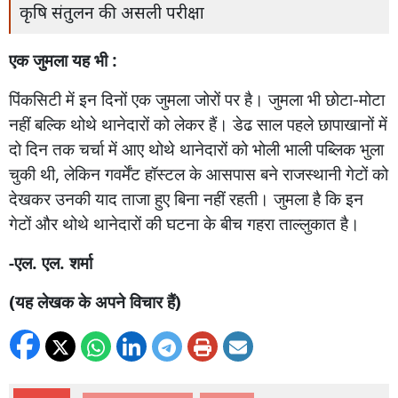
कृषि संतुलन की असली परीक्षा
एक
जुमला
यह
भी :
पिंकसिटी
में
इन
दिनों
एक
जुमला
जोरों
पर
है।
जुमला
भी
छोटा
-
मोटा
नहीं
बल्कि
थोथे
थानेदारों
को
लेकर
हैं।
डेढ
साल
पहले
छापाखानों
में
दो
दिन
तक
चर्चा
में
आए
थोथे
थानेदारों
को
भोली
भाली
पब्लिक
भुला
चुकी
थी
,
लेकिन
गवर्मेंट
हॉस्टल
के
आसपास
बने
राजस्थानी
गेटों
को
देखकर
उनकी
याद
ताजा
हुए
बिना
नहीं
रहती।
जुमला
है
कि
इन
गेटों
और
थोथे
थानेदारों
की
घटना
के
बीच
गहरा
ताल्लुकात
है।
-एल. एल. शर्मा
(
यह
लेखक
के
अपने
विचार
हैं
)