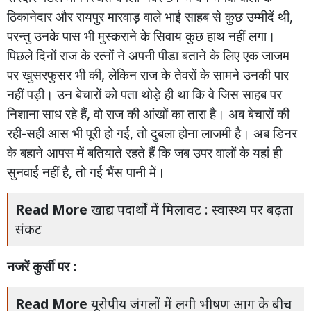
ठिकानेदार
और
रायपुर
मारवाड़
वाले
भाई
साहब
से
कुछ
उम्मीदें
थी
,
परन्तु
उनके
पास
भी
मुस्कराने
के
सिवाय
कुछ
हाथ
नहीं
लगा।
पिछले
दिनों
राज
के
रत्नों
ने
अपनी
पीडा
बताने
के
लिए
एक
जाजम
पर
खुसरफुसर
भी
की
,
लेकिन
राज
के
तेवरों
के
सामने
उनकी
पार
नहीं
पड़ी।
उन
बेचारों
को
पता
थोड़े
ही
था
कि
वे
जिस
साहब
पर
निशाना
साध
रहे
हैं
,
वो
राज
की
आंखों
का
तारा
है।
अब
बेचारों
की
रही
-
सही
आस
भी
पूरी
हो
गई
,
तो
दुबला
होना
लाजमी
है।
अब
डिनर
के
बहाने
आपस
में
बतियाते
रहते
हैं
कि
जब
उपर
वालों
के
यहां
ही
सुनवाई
नहीं
है
,
तो
गई
भैंस
पानी
में।
Read More
खाद्य पदार्थों में मिलावट : स्वास्थ्य पर बढ़ता
संकट
नजरें
कुर्सी
पर :
Read More
यूरोपीय जंगलों में लगी भीषण आग के बीच