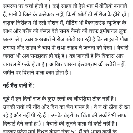
समस्या
पर
चर्चा
होती
है।
कई
साहब
तो
ऐसे
भाव
में
वीडियो
बनवाते
हैं
,
मानो
वे
जिले
के
कलेक्टर
नहीं
,
किसी
ओटीटी
सीरीज
के
हीरो
हों।
सड़क
निरीक्षण
भी
स्लो
मोशन
में
,
मीटिंग
भी
बैकग्राउंड
म्यूजिक
के
साथ
और
गरीब
को
कंबल
देते
समय
कैमरे
की
तरफ
इमोशनल
लुक
अलग
से।
उधर
अखबारों
में
रोज
फोटो
छप
रही
है
कि
साहब
ने
पौधा
लगाया
और
साहब
ने
चाय
पी
तथा
साहब
ने
जनता
को
देखा।
बेचारी
जनता
भी
अब
समझदार
हो
गई
है।
वह
जानती
है
कि
विकास
और
वायरल
में
फर्क
होता
है।
आखिर
शासन
इंस्टाग्राम
की
स्टोरी
नहीं
,
जमीन
पर
दिखने
वाला
काम
होता
है।
गई
भैंस
पानी
में :
सूबे
में
इन
दिनों
राज
के
कुछ
रत्नों
का
चौघड़िया
ठीक
नहीं
है।
उनकी
रातों
की
नींद
और
दिन
का
चैन
गायब
है।
वे
न
तो
ठीक
से
खा
रहे
हैं
और
नहीं
पी
रहे
हैं।
उनके
चेहरों
पर
चिंता
की
लकीरें
भी
साफ
दिखाई
देने
लगी
हंै।
बेचारों
की
सुनने
वाला
भी
कोई
नहीं
है।
सरदार
पटेल
मार्ग
स्थित
बंगला
नंबर
51
में
बने
भगवा
वालों
के