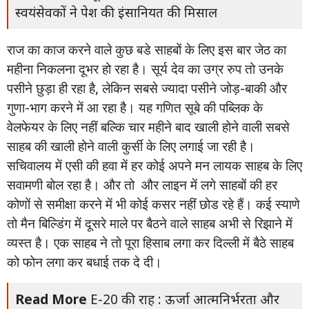
स्वयंसेवकों ने पेश की इंसानियत की मिसाल
राज
का
काज
करने
वाले
कुछ
बडे
साहबों
के
लिए
इस
बार
जेठ
का
महीना
निकलना
दूभर
हो
रहा
है।
सूर्य
देव
का
उग्र
रुप
तो
उनके
पसीने
छुड़ा
ही
रहा
है
,
लेकिन
सबसे
ज्यादा
पसीने
जोड़
-
बाकी
और
गुणा
-
भाग
करने
में
आ
रहा
है।
यह
गणित
सूबे
की
पब्लिक
के
वेलफेयर
के
लिए
नहीं
बल्कि
चार
महीने
बाद
खाली
होने
वाली
सबसे
साहब
की
खाली
होने
वाली
कुर्सी
के
लिए
लगाई
जा
रही
है।
सचिवालय
में
एसी
की
हवा
में
हर
कोई
अपने
मन
लायक
साहब
के
लिए
सवामणी
बोल
रहा
है।
और
तो
और
लाइन
में
लगे
साहबों
की
हर
कोणों
से
समीक्षा
करने
में
भी
कोई
कसर
नहीं
छोड
रहे
हैं।
कई
स्याणे
तो
मैन
बिल्डिंग
में
दूसरे
माले
पर
बैठने
वाले
साहब
अभी
से
रिझाने
में
व्यस्त
है।
एक
साहब
ने
तो
पूरा
हिसाब
लगा
कर
दिल्ली
में
बैठे
साहब
को
फोन
लगा
कर
बधाई
तक
दे
दी।
Read More
E-20 की राह : ऊर्जा आत्मनिर्भरता और