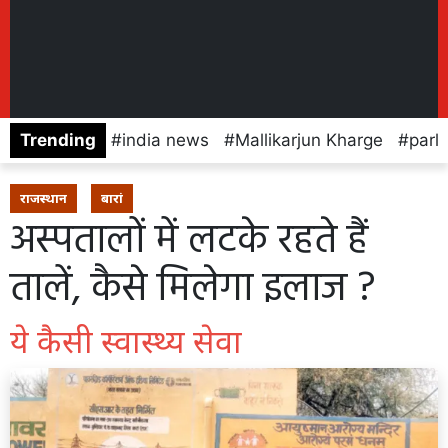
Trending
india news
Mallikarjun Kharge
parl
राजस्थान
बारां
अस्पतालों में लटके रहते हैं
तालें, कैसे मिलेगा इलाज ?
ये कैसी स्वास्थ्य सेवा