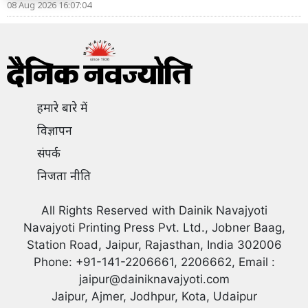
08 Aug 2026 16:07:04
हमारे बारे में
विज्ञापन
संपर्क
निजता नीति
All Rights Reserved with Dainik Navajyoti
Navajyoti Printing Press Pvt. Ltd., Jobner Baag,
Station Road, Jaipur, Rajasthan, India 302006
Phone: +91-141-2206661, 2206662, Email :
jaipur@dainiknavajyoti.com
Jaipur, Ajmer, Jodhpur, Kota, Udaipur