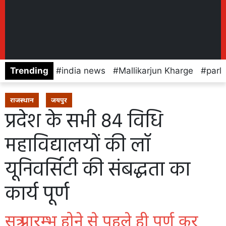
Trending
india news
Mallikarjun Kharge
parl
राजस्थान
जयपुर
प्रदेश के सभी 84 विधि
महाविद्यालयों की लॉ
यूनिवर्सिटी की संबद्धता का
कार्य पूर्ण
सत्र प्रारम्भ होने से पहले ही पूर्ण कर