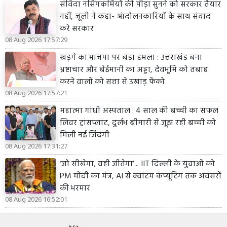
संविदा नर्सिंगकर्मियों की पीड़ा सुनने को सरकार तैयार
नहीं, जूली ने कहा- आंदोलनकारियों के साथ संवाद
करे सरकार
08 Aug 2026 17:57:29
खड़गे का भाजपा पर बड़ा हमला : उत्तराखंड बना
भ्रष्टाचार और बेईमानी का अड्डा, देवभूमि को तबाह
करने वालों को सत्ता से उखाड़ फेंको
08 Aug 2026 17:57:21
महात्मा गांधी अस्पताल : 4 साल की बच्ची का सफल
लिवर ट्रांसप्लांट, दुर्लभ बीमारी से जूझ रही बच्ची को
मिली नई जिंदगी
08 Aug 2026 17:31:27
‘जो सीखेगा, वही जीतेगा’... IIT दिल्ली के युवाओं को
PM मोदी का मंत्र, AI से क्वांटम कंप्यूटिंग तक अवसरों
की भरमार
08 Aug 2026 16:52:01