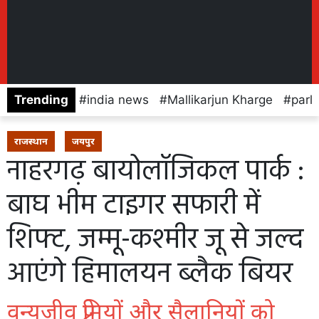
Trending
india news
Mallikarjun Kharge
parl
राजस्थान
जयपुर
नाहरगढ़ बायोलॉजिकल पार्क :
बाघ भीम टाइगर सफारी में
शिफ्ट, जम्मू-कश्मीर जू से जल्द
आएंगे हिमालयन ब्लैक बियर
वन्यजीव प्रेमियों और सैलानियों को