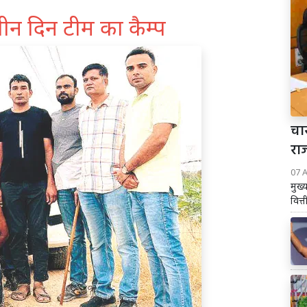
ीन दिन टीम का कैम्प
चार
रा
07 
मुख्
वित्