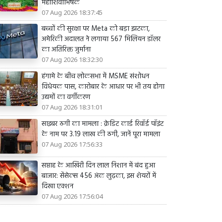
महाशिवाभिषेक
07 Aug 2026 18:37:45
बच्चों की सुरक्षा पर Meta को बड़ा झटका,
अमेरिकी अदालत ने लगाया 567 मिलियन डॉलर
का अतिरिक्त जुर्माना
07 Aug 2026 18:32:30
हंगामे के बीच लोकसभा में MSME संशोधन
विधेयक पास, कारोबार के आधार पर भी तय होगा
उद्यमों का वर्गीकरण
07 Aug 2026 18:31:01
साइबर ठगी का मामला : क्रेडिट कार्ड रिवॉर्ड पॉइंट
के नाम पर 3.19 लाख की ठगी, जानें पूरा मामला
07 Aug 2026 17:56:33
सप्ताह के आखिरी दिन लाल निशान में बंद हुआ
बाजार: सेंसेक्स 456 अंक लुढ़का, इस शेयरों में
दिखा एक्शन
07 Aug 2026 17:56:04