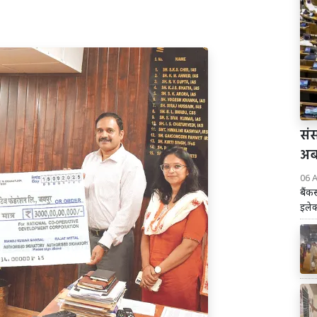
संस
अब 
06 
बैंक
इलेक