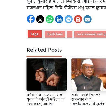
सुनील कुमार छापोला, निदेशक सी,आईसी और एस
राजस्थान महिला निधि डीपीएम शंभू दयाल कुमा
Tags:
bank loan
rural women will g
Related Posts
बड़े भाई की डांट से नाराज
राज्यपाल की पहल :
युवक ने गर्भवती महिला का
राजस्थान के 11
गला काटा, आरोपी
विश्वविद्यालयों में खुलेंगे