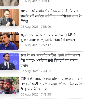
06 Aug 2026 18:29:11
आईजीएनपी कमांड क्षेत्र में फसल पैटर्न और जल
उपयोग की समीक्षा, समेकित कार्ययोजना बनाने के
निर्देश
06 Aug 2026 17:58:29
राहुल गांधी का छात्र संवाद कार्यक्रम : UP में
बुकिंग अचानक रद्द, कांग्रेस नेताओं में हलचल
06 Aug 2026 17:52:17
ईरान के साथ बातचीत जटिल : इसमें लगेगा समय,
वेंस ने कहा- अमेरिका सभी विकल्पों का करेगा
प्रयोग
06 Aug 2026 17:44:22
CJP ने की घोषणा : क्या बोलती पब्लिक अभियान
चलाएगी पार्टी, दीपके ने कहा- लोकतांत्रिक तरीके
से बुलंद करेंगे आवाज
06 Aug 2026 17:43:58