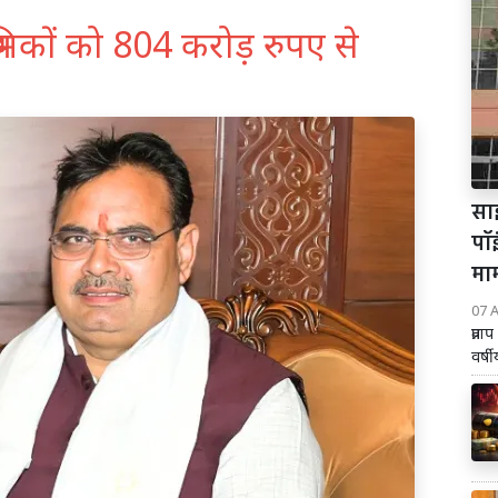
मिकों को 804 करोड़ रुपए से
साइ
पॉइ
म
07 
प्रता
वर्ष