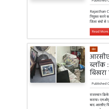
Published 
Rajasthan Cri
नियुक्त करने 
जिला संघों से
Read More..
खेल
आरसीए 
ब्लॉक 
बिखरा ह
Published 
राजस्थान क्रि
कराया। एमओयू स
बाद आरसीए फि