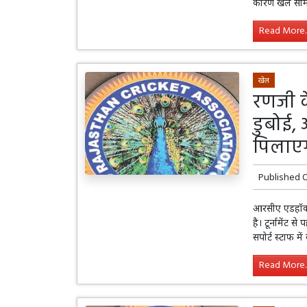
कारण खेल सामा
Read More..
खेल
रणजी के
डुबोई, 
पिलाएगा
Published 
आरसीए एडहॉक क
है। टूर्नामेंट 
सपोर्ट स्टाफ 
Read More..