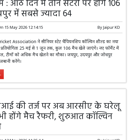
रम : आठ दिन में तीन सेंटरों पर होंगे 106
पुर में सबसे ज्यादा 64
On
15 May 2026 12:14:15
By
Jaipur KD
cket Association ने सीनियर स्टेट चैंपियनशिप कॉल्विन शील्ड का नया
। प्रतियोगिता 25 मई से 1 जून तक, कुल 106 मैच खेले जाएंगे। नए फॉर्मेट में
िल, टीमों को अधिक मैच खेलने का मौका। जयपुर, उदयपुर और जोधपुर
जबानी करेंगे।
.
आई की तर्ज पर अब आरसीए के घरेलू
ें भी होंगे मैच रैफरी, शुरुआत कॉल्विन
े