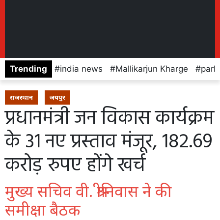
Trending
india news
Mallikarjun Kharge
parl
राजस्थान
जयपुर
प्रधानमंत्री जन विकास कार्यक्रम
के 31 नए प्रस्ताव मंजूर, 182.69
करोड़ रुपए होंगे खर्च
मुख्य सचिव वी. श्रीनिवास ने की
समीक्षा बैठक