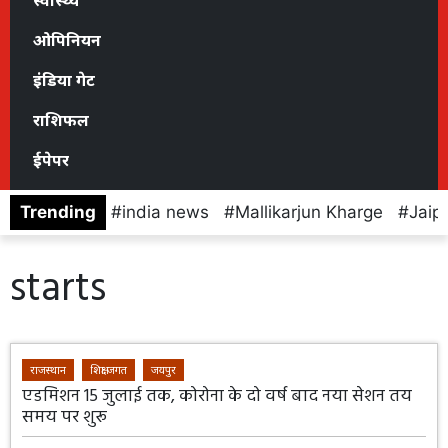
स्वास्थ्य
ओपिनियन
इंडिया गेट
राशिफल
ईपेपर
Trending
india news
Mallikarjun Kharge
Jaip
starts
राजस्थान
शिक्षा जगत
जयपुर
एडमिशन 15 जुलाई तक, कोरोना के दो वर्ष बाद नया सेशन तय
समय पर शुरू