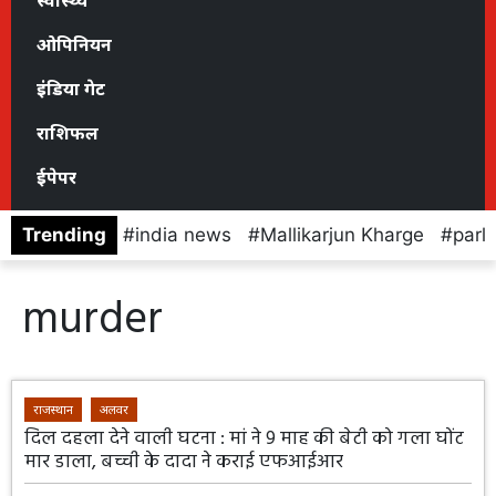
स्वास्थ्य
ओपिनियन
इंडिया गेट
राशिफल
ईपेपर
Trending
india news
Mallikarjun Kharge
parl
murder
राजस्थान
अलवर
दिल दहला देने वाली घटना : मां ने 9 माह की बेटी को गला घोंट
मार डाला, बच्ची के दादा ने कराई एफआईआर