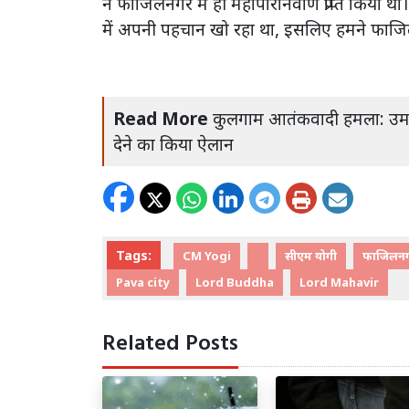
ने फाजिलनगर में ही महा​परिनिर्वाण प्राप्त कि
में अपनी पहचान खो रहा था, इसलिए हमने फाजिल
Read More
कुलगाम आतंकवादी हमला: उमर 
देने का किया ऐलान
Tags:
CM Yogi
सीएम योगी
फाजिलन
Pava city
Lord Buddha
Lord Mahavir
Related Posts