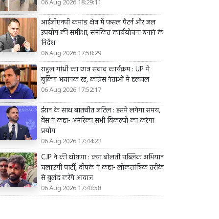
06 Aug 2026 18:29:11
आईजीएनपी कमांड क्षेत्र में फसल पैटर्न और जल
उपयोग की समीक्षा, समेकित कार्ययोजना बनाने के
निर्देश
06 Aug 2026 17:58:29
राहुल गांधी का छात्र संवाद कार्यक्रम : UP में
बुकिंग अचानक रद्द, कांग्रेस नेताओं में हलचल
06 Aug 2026 17:52:17
ईरान के साथ बातचीत जटिल : इसमें लगेगा समय,
वेंस ने कहा- अमेरिका सभी विकल्पों का करेगा
प्रयोग
06 Aug 2026 17:44:22
CJP ने की घोषणा : क्या बोलती पब्लिक अभियान
चलाएगी पार्टी, दीपके ने कहा- लोकतांत्रिक तरीके
से बुलंद करेंगे आवाज
06 Aug 2026 17:43:58