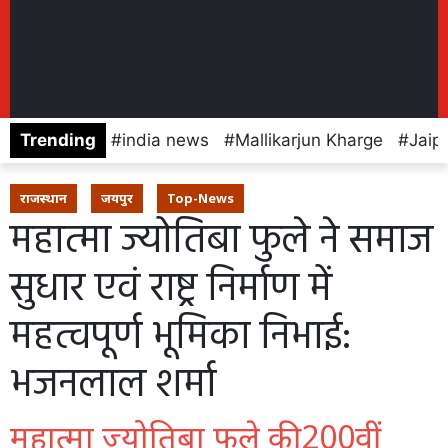
Trending
india news
Mallikarjun Kharge
Jaip
राजस्थान
जयपुर
Top-News
महात्मा ज्योतिबा फुले ने समाज
सुधार एवं राष्ट्र निर्माण में
महत्वपूर्ण भूमिका निभाई:
भजनलाल शर्मा
महात्मा ज्योतिबा फुले की 200वीं