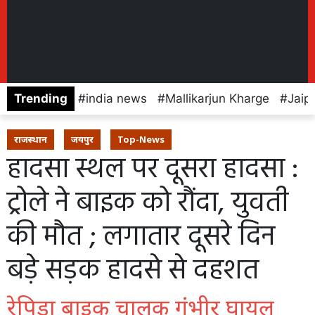
Trending
india news
Mallikarjun Kharge
Jaip
राजस्थान
जयपुर
Top-News
हादसा स्थल पर दूसरा हादसा :
ट्रोले ने बाइक को रौंदा, युवती
की मौत ; लगातार दूसरे दिन
बड़े सड़क हादसे से दहशत
रेपिडा बाइक चालक गंभीर घायल