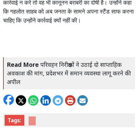
कार्रवाई
न
करे
तो
वह
भी
कानूनन
बराबरी
का
दोषी
है।
उन्होंने
कहा
कि
गहलोत
साहब
को
अब
जनता
के
सामने
अपना
स्टैंड
साफ
करना
चाहिए
कि
उन्होंने
कार्रवाई
क्यों
नहीं
की।
Read More
परिवहन निरीक्षकों ने उठाई दो साप्ताहिक
अवकाश की मांग, प्रदेशभर में समान व्यवस्था लागू करने की
अपील
Tags: