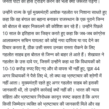
जनता
पार्टी
को
हॉर्स
ट्रेडिंग
करने
की
भला
क्या
जरूरत
पड़ेगी।
उन्होंने
राज्य
के
पूर्व
मुख्यमंत्री
अशोक
गहलोत
पर
निशाना
साधते
हुए
कहा
कि
वह
बंगाल
का
बहाना
बनाकर
राजस्थान
के
एक
पुराने
जिन्न
को
बोतल
से
बाहर
निकालने
की
कोशिश
कर
रहे
हैं।
उन्होंने
पिछले
10
-
साल
के
इतिहास
का
जिक्र
करते
हुए
कहा
कि
जब
जब
कांग्रेस
आलाकमान
सचिन
पायलट
को
कोई
नया
दायित्व
या
पद
देने
का
,
विचार
करता
है
ठीक
उसी
समय
उनका
रास्ता
रोकने
के
लिए
गहलोत
साहब
इस
बोतल
से
जिन्न
को
बाहर
ले
आते
हैं। शेखावत
ने
,
गहलोत
के
उस
दावे
पर
जिसमें
उन्होंने
कहा
था
कि
विधायकों
को
10-10
,
44
करोड़
रुपए
दिए
गए
और
वो
वापस
भी
नहीं
हुए
पूछा
अगर
विधायकों
ने
पैसे
लिए
थे,
तो
क्या
वह
भ्रष्टाचार
की
श्रेणी
में
नहीं
आता।
मुख्यमंत्री
रहते
हुए
अगर
गहलोत
साहब
को
इसकी
जानकारी
थी,
तो
उन्होंने
कार्रवाई
क्यों
नहीं
की।
भारत
की
न्याय
संहिता
और
भ्रष्टाचार
निरोधक
कानून
स्पष्ट
कहता
है
कि
अगर
किसी
जिम्मेदार
व्यक्ति
को
भ्रष्टाचार
की
जानकारी
मिले
और
वह