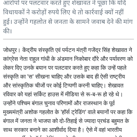
आरोपों पर पलटवार करते हुए शेखावत ने पूछा कि यदि
विधायकों ने करोड़ों रुपये लिए थे तो कार्रवाई क्यों नहीं
हुई। उन्होंने गहलोत से जनता के सामने जवाब देने की मांग
की।
जोधपुर। केंद्रीय
संस्कृति
एवं
पर्यटन
मंत्री
गजेंद्र
सिंह
शेखावत
ने
कांग्रेस
नेता
राहुल
गांधी
के
अंडमान
निकोबार
दौरे
और
पर्यावरण
को
लेकर
दिए
उनके
बयान
पर
पलटवार
करते
हुए
कहा
कि
उन्हें
पहले
'
'
संस्कृति
का
स
सीखना
चाहिए
और
उसके
बाद
ही
ऐसी
राष्ट्रीय
और
सांस्कृतिक
चीजों
पर
कोई
टिप्पणी
करनी
चाहिए। शेखावत
-
-
रविवार
को
यहां
सर्किट
हाउस
में
मीडिया
से
रू
ब
रू
हो
रहे
थे।
उन्होंने
पश्चिम
बंगाल
चुनाव
परिणामों
और
राजस्थान
के
पूर्व
'
'
मुख्यमंत्री
अशोक
गहलोत
के
हॉर्स
ट्रेडिंग
वाले
बयानों
पर
कहा
कि
-
बंगाल
में
जनता
ने
भाजपा
को
दो
तिहाई
से
ज्यादा
प्रचंड
बहुमत
के
साथ
सरकार
बनाने
का
आशीर्वाद
दिया
है।
ऐसे
में
वहां
भारतीय