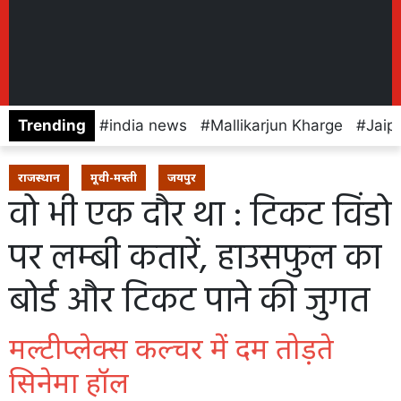
Trending
india news
Mallikarjun Kharge
Jaip
राजस्थान
मूवी-मस्ती
जयपुर
वो भी एक दौर था : टिकट विंडो
पर लम्बी कतारें, हाउसफुल का
बोर्ड और टिकट पाने की जुगत
मल्टीप्लेक्स कल्चर में दम तोड़ते
सिनेमा हॉल