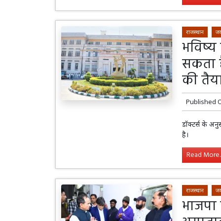
राजस्थान
जय
भविष्य म
सकता ह
की तैय
Published 
डॉक्टर्स के अन
है।
Read More..
राजस्थान
जय
भाजपा 