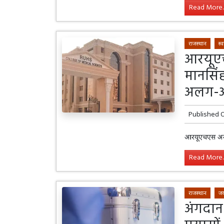
Read More..
राजस्थान
स्व
आरयूएच
मानसिंह
अलग-अलग
Published 
आरयूएचएस अस्प
Read More..
राजस्थान
जय
अंगदान 