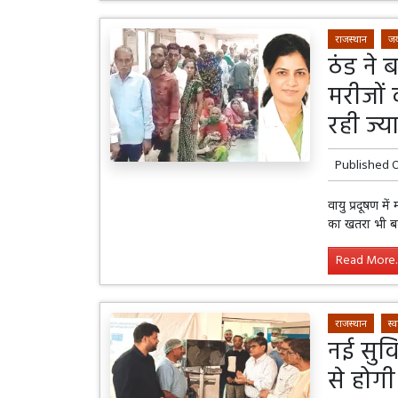
राजस्थान
जय
ठंड ने 
मरीजों 
रही ज्
Published 
वायु प्रदूषण म
का खतरा भी बढ़
Read More..
राजस्थान
स्व
नई सुवि
से होगी