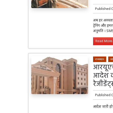
Published 
अब हर अस्पताल 
ट्रेनिंग और इम
अनुमति । SMS 
Read More..
राजस्थान
जय
आरयूएच
आदेश क
रेजीडें
Published 
आदेश जारी होन