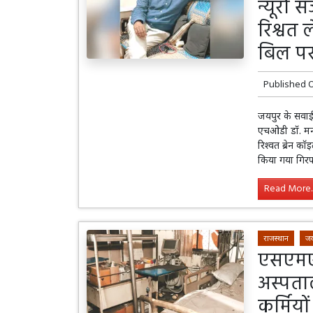
न्यूरो
रिश्वत 
बिल पर
Published 
जयपुर के सवाई 
एचओडी डॉ. मनी
रिश्वत ब्रेन क
किया गया गिरफ
Read More..
राजस्थान
जय
एसएमएस
अस्पताल
कर्मियो