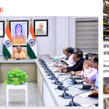
फ
संस
अब 
06 
बैंक
इलेक