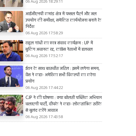
06 Aug 2026 18:29:11
आईजीएनपी कमांड क्षेत्र में फसल पैटर्न और जल
उपयोग की समीक्षा, समेकित कार्ययोजना बनाने के
निर्देश
06 Aug 2026 17:58:29
राहुल गांधी का छात्र संवाद कार्यक्रम : UP में
बुकिंग अचानक रद्द, कांग्रेस नेताओं में हलचल
06 Aug 2026 17:52:17
ईरान के साथ बातचीत जटिल : इसमें लगेगा समय,
वेंस ने कहा- अमेरिका सभी विकल्पों का करेगा
प्रयोग
06 Aug 2026 17:44:22
CJP ने की घोषणा : क्या बोलती पब्लिक अभियान
चलाएगी पार्टी, दीपके ने कहा- लोकतांत्रिक तरीके
से बुलंद करेंगे आवाज
06 Aug 2026 17:43:58