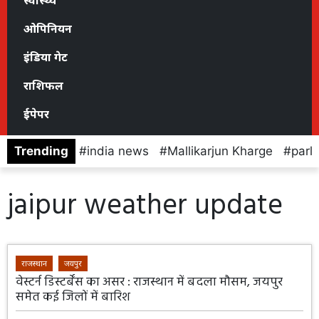
स्वास्थ्य
ओपिनियन
इंडिया गेट
राशिफल
ईपेपर
Trending
india news
Mallikarjun Kharge
parl
jaipur weather update
राजस्थान
जयपुर
वेस्टर्न डिस्टर्बेंस का असर : राजस्थान में बदला मौसम, जयपुर
समेत कई जिलों में बारिश