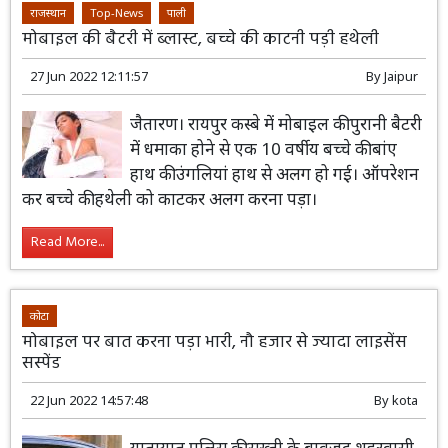
राजस्थान
Top-News
पाली
मोबाइल की बैटरी में ब्लास्ट, बच्चे की काटनी पड़ी हथेली
27 Jun 2022 12:11:57
By
Jaipur
जैतारण। रायपुर कस्बे में मोबाइल की पुरानी बैटरी
में धमाका होने से एक 10 वर्षीय बच्चे की बांए
हाथ की उंगलियां हाथ से अलग हो गई। ऑपरेशन
कर बच्चे की हथेली को काटकर अलग करना पड़ा।
Read More...
कोटा
मोबाइल पर बात करना पड़ा भारी, नौ हजार से ज्यादा लाइसेंस
सस्पेंड
22 Jun 2022 14:57:48
By
kota
यातायात पुलिस की सख्ती के बावजूद शहरवासी