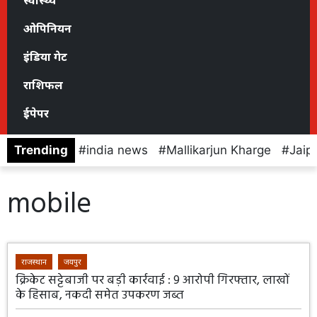
स्वास्थ्य
ओपिनियन
इंडिया गेट
राशिफल
ईपेपर
Trending
india news
Mallikarjun Kharge
Jaip
mobile
राजस्थान
जयपुर
क्रिकेट सट्टेबाजी पर बड़ी कार्रवाई : 9 आरोपी गिरफ्तार, लाखों
के हिसाब, नकदी समेत उपकरण जब्त