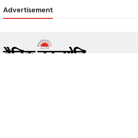
Advertisement
हमारे बारे में
विज्ञापन
संपर्क
निजता नीति
All Rights Reserved with Dainik Navajyoti
Navajyoti Printing Press Pvt. Ltd., Jobner Baag,
Station Road, Jaipur, Rajasthan, India 302006