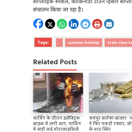
साप्ताहिक स्पेशल, काकिनाडा टाउन हिसार साप्ताहि
संचालन किया जा रहा है।
Tags:
summer holiday
train time t
Related Posts
चार्जिंग के दौरान इलेक्ट्रिक
जयपुर सर्राफा बाजार : च
बाइक में लगी आग, पार्किंग
ने फिर पकड़ी रफ्तार, सो
में खड़ी कई मोटरसाइकिलें
के भाव स्थिर