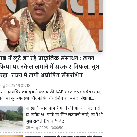
ाब में लूटे जा रहे प्राकृतिक संसाधन : खनन
फिया पर नकेल लगाने में सरकार विफल, चुघ
कहा- राज्य में लगी अघोषित सेंसरशिप
Aug 2026 19:01:18
पा महासचिव तरुण चुघ ने पंजाब की AAP सरकार पर अवैध खनन,
़ती कानून-व्यवस्था और कथित सेंसरशिप को लेकर निशाना...
बारिश के बाद बांध में पानी की आवक : बहाव क्षेत्र
के करीब 50 गांवों के लिए चेतावनी जारी, कभी भी
खुल सकते हैं बांध के गेट
08 Aug 2026 19:00:50