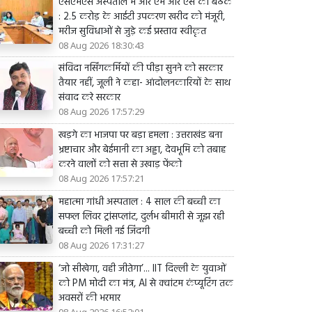
एसएमएस अस्पताल में आर एम आर एस की बैठक
: 2.5 करोड़ के आईटी उपकरण खरीद को मंजूरी,
मरीज सुविधाओं से जुड़े कई प्रस्ताव स्वीकृत
08 Aug 2026 18:30:43
संविदा नर्सिंगकर्मियों की पीड़ा सुनने को सरकार
तैयार नहीं, जूली ने कहा- आंदोलनकारियों के साथ
संवाद करे सरकार
08 Aug 2026 17:57:29
खड़गे का भाजपा पर बड़ा हमला : उत्तराखंड बना
भ्रष्टाचार और बेईमानी का अड्डा, देवभूमि को तबाह
करने वालों को सत्ता से उखाड़ फेंको
08 Aug 2026 17:57:21
महात्मा गांधी अस्पताल : 4 साल की बच्ची का
सफल लिवर ट्रांसप्लांट, दुर्लभ बीमारी से जूझ रही
बच्ची को मिली नई जिंदगी
08 Aug 2026 17:31:27
‘जो सीखेगा, वही जीतेगा’... IIT दिल्ली के युवाओं
को PM मोदी का मंत्र, AI से क्वांटम कंप्यूटिंग तक
अवसरों की भरमार
08 Aug 2026 16:52:01