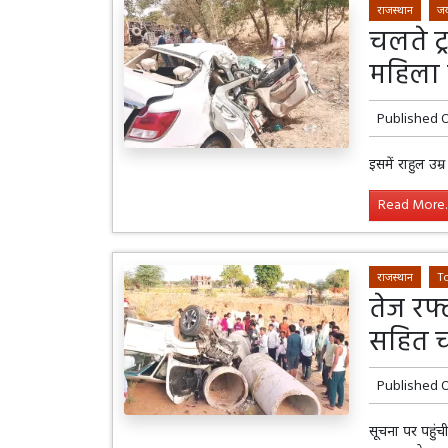
राजस्थान
जय
चलते ट
महिला 
Published 
इसमें राहुल उम
Read More..
राजस्थान
T
तेज रफ्
सहित च
Published 
सूचना पर पहुंच