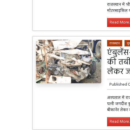
राजस्थान में भील
मोटरसाइकिल प
Read More..
राजस्थान
चूरू
एंबुलें
की तबी
लेकर ज
Published 
अस्पताल में र
पत्नी जगदीश क
बीकानेर लेकर ज
Read More..