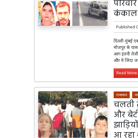
परिवार
कंकाल 
Published 
दिल्ली-मुंबई एक
मौजपुर के पास
आग इतनी तेजी 
और वे जिंदा 
Read More..
राजस्थान
जय
चलती ट्र
और बेटी
झाड़ियों
आ रहा 