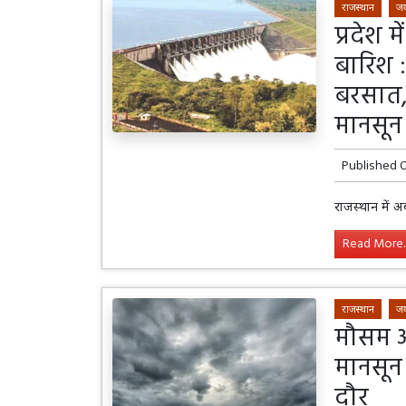
राजस्थान
जय
प्रदेश 
बारिश :
बरसात, 
मानसून
Published 
राजस्थान में 
Read More..
राजस्थान
जय
मौसम अप
मानसून
दौर