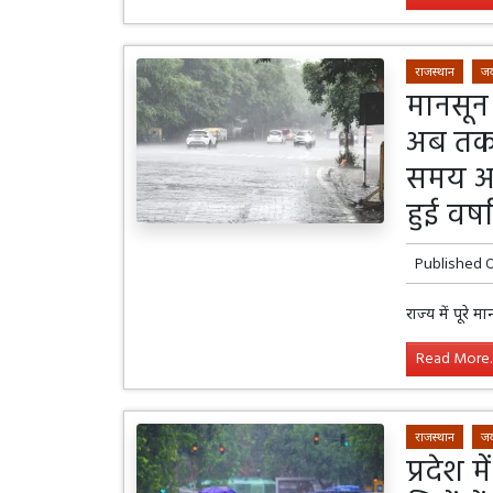
राजस्थान
जय
मानसून
अब तक 
समय अव
हुई वर्ष
Published 
राज्य में पूरे
Read More..
राजस्थान
जय
प्रदेश 