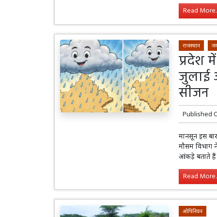
Read More..
राजस्थान
जय
प्रदेश 
जुलाई 
सीजन
Published 
मानसून इस बार
मौसम विभाग ने
आंकड़े बताते ह
Read More..
ओपिनियन