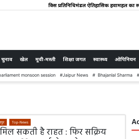
ब्रिक्स प्रतिनिधिमंडल ऐतिहासिक हवामहल का स्मारक क
 चुनाव
खेल
मूवी-मस्ती
शिक्षा जगत
स्वास्थ्य
ओपिनियन
parliament monsoon session
Jaipur News
Bhajanlal Sharma
A
पुर
Top-News
मिल सकती है राहत : फिर सक्रिय