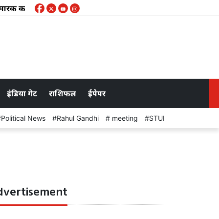
ा करेंगा भ्रमण, विशेष फोटो सेशन के लिए हो सकती है मंच की व्यवस्था
इंडिया गेट
राशिफल
ईपेपर
Political News
Rahul Gandhi
meeting
STUDENT PROTEST
dvertisement