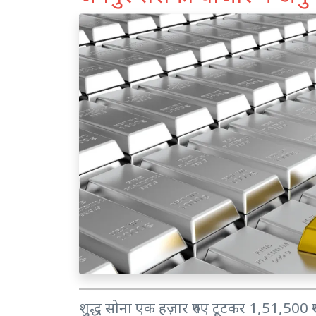
शुद्ध सोना एक हज़ार रुपए टूटकर 1,51,500 रु