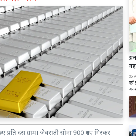
अन
गह
05 
पूर्
अनशन
पए प्रति दस ग्राम। जेवराती सोना 900 रुपए गिरकर